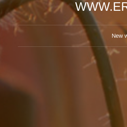
WWW.ER
New w